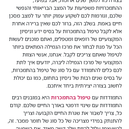
בצורה כזו למשך שנים ארוכות, אבל בפועל,
ההתמכרויות משפיעות על המצב הבריאותי והנפשי
שלכם, וגורמות לכם לשקוע ‏עמוק יותר עד למצב מסכן
חיים באמת. בשלב הזה, ברור לכם שאין ברירה אחרת
אלא לקבל טיפול בהתמכרות על בסיס ידע וניסיון
המקצועיים של רופאים ומטפלים, ואתם מוכנים לעשות
הכל על מנת לבחור את מרכז הגמילה המתאים ביותר
לטיפול שאתם צריכים לקבל. אנחנו, אנשי הצוות
המקצועי של מרכז הגמילה ליברה, ‏יודעים איך לתת
לכם כלים להתמודד עם כל סוג של טיפול בהתמכרות,
על בסיס שנים רבות של ניסיון בתחום, כמו גם יכולת
לחשוב בצורה יצירתית ביחד איתכם.
‏התמודדות עם
טיפול בהתמכרות
היא במובנים רבים
התמודדות עם שינוי דרמטי באורך החיים שלכם. קודם
כל, צריך לשבור את שגרת החיים הקבועה וצריך
להתנתק במידי מצריכה של כל סוג של חומר ממכר. ‏זה,
לכשעצמו עלול להיות שלב קשה מאוד, ‏אם השפעה