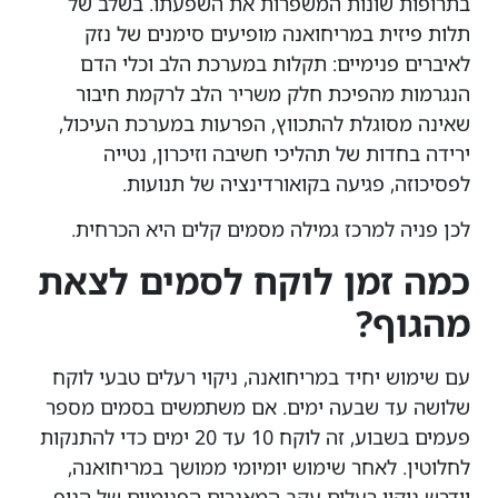
בתרופות שונות המשפרות את השפעתו. בשלב של
תלות פיזית במריחואנה מופיעים סימנים של נזק
לאיברים פנימיים: תקלות במערכת הלב וכלי הדם
הנגרמות מהפיכת חלק משריר הלב לרקמת חיבור
שאינה מסוגלת להתכווץ, הפרעות במערכת העיכול,
ירידה בחדות של תהליכי חשיבה וזיכרון, נטייה
לפסיכוזה, פגיעה בקואורדינציה של תנועות.
לכן פניה למרכז גמילה מסמים קלים היא הכרחית.
כמה זמן לוקח לסמים לצאת
מהגוף?
עם שימוש יחיד במריחואנה, ניקוי רעלים טבעי לוקח
שלושה עד שבעה ימים. אם משתמשים בסמים מספר
פעמים בשבוע, זה לוקח 10 עד 20 ימים כדי להתנקות
לחלוטין. לאחר שימוש יומיומי ממושך במריחואנה,
יידרש ניקוי רעלים עקב המאגרים הפנימיים של הגוף