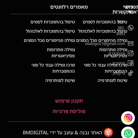
פריט
פרטי
מאמרים רלוונטים
אשי
התקשרות
ף
טיפול בהתמכרות לסמים
טיפול בהתמכרות לסמים
052-
בית
382-
טיפול בהתמכרות לאלכוהול
טיפול בהתמכרות לאלכוהול
8493
ודות
גמילה מהימורים מכל הסוגים
גמילה מהימורים מכל הסוגים
vilalogos1@gmail.com
ירותים
גמילה מתרופות
גמילה מתרופות
לוג
אינסטגרם
פסיכיאטריות
פסיכיאטריות
לריה
פייסבוק
מרכז גמילה עבור כל סוגי
מרכז גמילה עבור כל סוגי
ור
ההתמכרויות
ההתמכרויות
טיקטוק
שר
שיטת לוגותרפיה
שיטת לוגותרפיה
תקנון שימוש
פוליסת פרטיות
האתר נבנה & עוצב על ידי BMDIGITAL