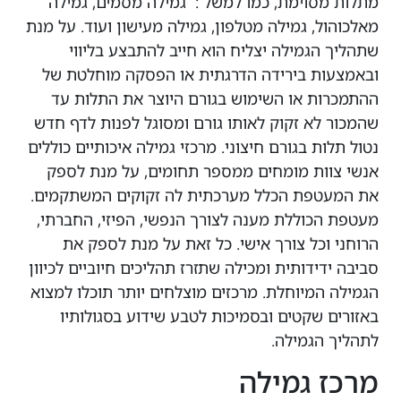
מתלות מסוימת, כמו למשל : גמילה מסמים, גמילה
מאלכוהול, גמילה מטלפון, גמילה מעישון ועוד. על מנת
שתהליך הגמילה יצליח הוא חייב להתבצע בליווי
ובאמצעות בירידה הדרגתית או הפסקה מוחלטת של
ההתמכרות או השימוש בגורם היוצר את התלות עד
שהמכור לא זקוק לאותו גורם ומסוגל לפנות לדף חדש
נטול תלות בגורם חיצוני. מרכזי גמילה איכותיים כוללים
אנשי צוות מומחים ממספר תחומים, על מנת לספק
את המעטפת הכלל מערכתית לה זקוקים המשתקמים.
מעטפת הכוללת מענה לצורך הנפשי, הפיזי, החברתי,
הרוחני וכל צורך אישי. כל זאת על מנת לספק את
סביבה ידידותית ומכילה שתזרז תהליכים חיוביים לכיוון
הגמילה המיוחלת. מרכזים מוצלחים יותר תוכלו למצוא
באזורים שקטים ובסמיכות לטבע שידוע בסגולותיו
לתהליך הגמילה.
מרכז גמילה