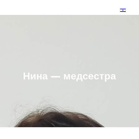
О на
Нина — медсестра