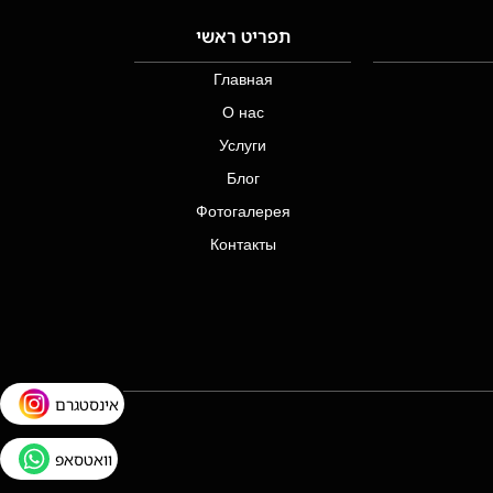
תפריט ראשי
Главная
О нас
Услуги
Блог
Фотогалерея
Контакты
אינסטגרם
וואטסאפ