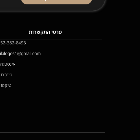
פרטי התקשרות
052-382-8493
vilalogos1@gmail.com
אינסטגרם
פייסבוק
טיקטוק